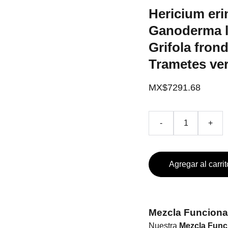
Hericium eri
Ganoderma l
Grifola fron
Trametes ver
MX$7291.68
-
+
Agregar al carrit
Mezcla Funciona
Nuestra
Mezcla Func