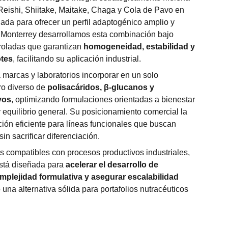
eishi, Shiitake, Maitake, Chaga y Cola de Pavo en
ada para ofrecer un perfil adaptogénico amplio y
 Monterrey desarrollamos esta combinación bajo
troladas que garantizan
homogeneidad, estabilidad y
otes
, facilitando su aplicación industrial.
 marcas y laboratorios incorporar en un solo
ro diverso de
polisacáridos, β-glucanos y
vos
, optimizando formulaciones orientadas a bienestar
y equilibrio general. Su posicionamiento comercial la
ción eficiente para líneas funcionales que buscan
in sacrificar diferenciación.
s compatibles con procesos productivos industriales,
stá diseñada para
acelerar el desarrollo de
mplejidad formulativa y asegurar escalabilidad
o una alternativa sólida para portafolios nutracéuticos