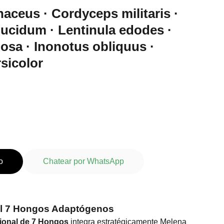
naceus · Cordyceps militaris ·
ucidum · Lentinula edodes ·
dosa · Inonotus obliquus ·
sicolor
o
Chatear por WhatsApp
l 7 Hongos Adaptógenos
ional de 7 Hongos
integra estratégicamente Melena